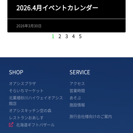
2026.4月イベントカレンダー
2026年3月30日
1
2
3
4
5
SHOP
SERVICE
オアシスプラザ
アクセス
そらいちマーケット
営業時間
北菓楼砂川ハイウェイオアシス
あそぶ
館店
施設情報
オアシスキッチン空の森
旅行会社様向けのご案内
レストランおあしす
北海道ギフトバザール